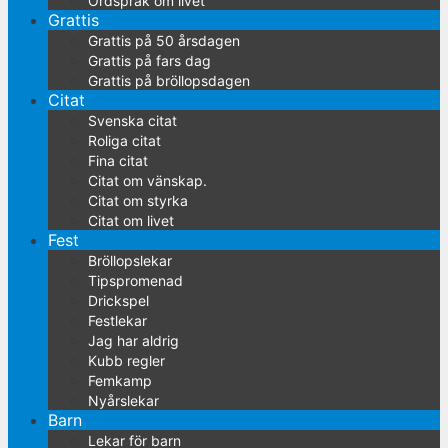
Ordspråk om livet
Grattis
Grattis på 50 årsdagen
Grattis på fars dag
Grattis på bröllopsdagen
Citat
Svenska citat
Roliga citat
Fina citat
Citat om vänskap.
Citat om styrka
Citat om livet
Fest
Bröllopslekar
Tipspromenad
Drickspel
Festlekar
Jag har aldrig
Kubb regler
Femkamp
Nyårslekar
Barn
Lekar för barn