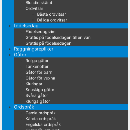
Blondin skämt
Ordvitsar
Bästa ordvitsar
Dåliga ordvitsar
födelsedag
Födelsedagsrim
Grattis på födelsedagen till en vän
Grattis på födelsedagen
Raggningsrepliker
Gåtor
Roliga gåtor
Tankenötter
Gåtor för barn
Gåtor för vuxna
Kluringar
Snuskiga gåtor
Svåra gåtor
Kluriga gåtor
Ordspråk
Gamla ordspråk
Kända ordspråk
Engelska ordspråk