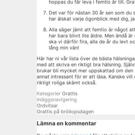
hoppas du får leva i femtio år till. Gr
Det var för nästan 30 år sen som du st
har älskat varje ögonblick med dig, jag
Alla säger jämt att femtio är något a
har bara blivit lite äldre. Men ändå är 
ska vi därför fira, alla de år du levt 
lång min vän!
Här har ni vår lista över de bästa hälsning
med att skriva en riktigt bra hälsning. Själ
brukar bli mycket mer uppskattad om den ä
annat intressant för er att läsa. Kanske vil
riktigt roliga skämt också.
Kategorier
Grattis
Inläggsnavigering
Ordvitsar
Grattis på bröllopsdagen
Lämna en kommentar