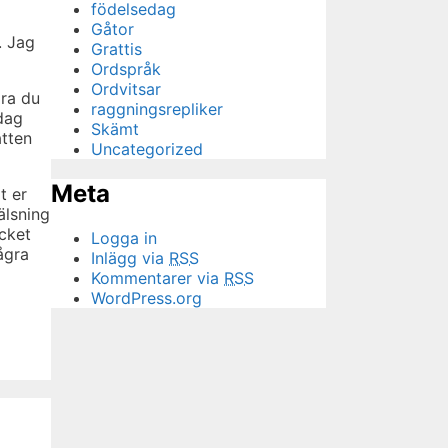
födelsedag
Gåtor
. Jag
Grattis
Ordspråk
Ordvitsar
dra du
raggningsrepliker
Idag
Skämt
atten
Uncategorized
Meta
t er
älsning
cket
Logga in
ågra
Inlägg via
RSS
Kommentarer via
RSS
WordPress.org