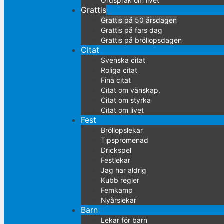
Ordspråk om livet
Grattis
Grattis på 50 årsdagen
Grattis på fars dag
Grattis på bröllopsdagen
Citat
Svenska citat
Roliga citat
Fina citat
Citat om vänskap.
Citat om styrka
Citat om livet
Fest
Bröllopslekar
Tipspromenad
Drickspel
Festlekar
Jag har aldrig
Kubb regler
Femkamp
Nyårslekar
Barn
Lekar för barn