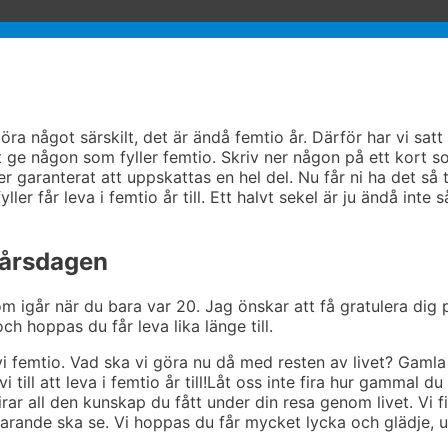
göra något särskilt, det är ändå femtio år. Därför har vi satt
tt ge någon som fyller femtio. Skriv ner någon på ett kort s
garanterat att uppskattas en hel del. Nu får ni ha det så t
er får leva i femtio år till. Ett halvt sekel är ju ändå inte s
 årsdagen
om igår när du bara var 20. Jag önskar att få gratulera dig 
ch hoppas du får leva lika länge till.
vi femtio. Vad ska vi göra nu då med resten av livet? Gamla 
i till att leva i femtio år till!Låt oss inte fira hur gammal du 
firar all den kunskap du fått under din resa genom livet. Vi fi
rtfarande ska se. Vi hoppas du får mycket lycka och glädje, 