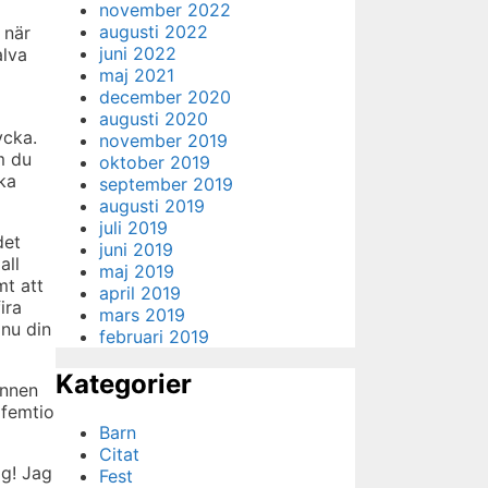
november 2022
augusti 2022
 när
juni 2022
alva
maj 2021
december 2020
augusti 2020
ycka.
november 2019
m du
oktober 2019
ika
september 2019
augusti 2019
juli 2019
det
juni 2019
all
maj 2019
mt att
april 2019
ira
mars 2019
 nu din
februari 2019
Kategorier
innen
 femtio
Barn
Citat
ag! Jag
Fest