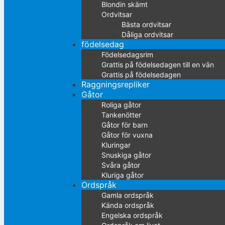
Blondin skämt
Ordvitsar
Bästa ordvitsar
Dåliga ordvitsar
födelsedag
Födelsedagsrim
Grattis på födelsedagen till en vän
Grattis på födelsedagen
Raggningsrepliker
Gåtor
Roliga gåtor
Tankenötter
Gåtor för barn
Gåtor för vuxna
Kluringar
Snuskiga gåtor
Svåra gåtor
Kluriga gåtor
Ordspråk
Gamla ordspråk
Kända ordspråk
Engelska ordspråk