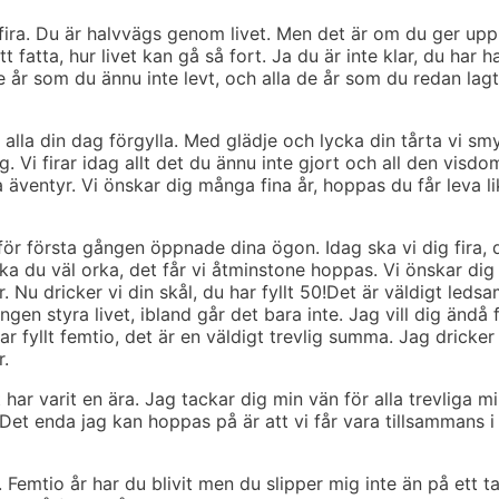
å fira. Du är halvvägs genom livet. Men det är om du ger upp
tt fatta, hur livet kan gå så fort. Ja du är inte klar, du har h
 de år som du ännu inte levt, och alla de år som du redan lagt
vi alla din dag förgylla. Med glädje och lycka din tårta vi sm
g. Vi firar idag allt det du ännu inte gjort och all den visdo
 äventyr. Vi önskar dig många fina år, hoppas du får leva l
u för första gången öppnade dina ögon. Idag ska vi dig fira, 
l ska du väl orka, det får vi åtminstone hoppas. Vi önskar dig 
 Nu dricker vi din skål, du har fyllt 50!Det är väldigt ledsa
ngen styra livet, ibland går det bara inte. Jag vill dig ändå f
r fyllt femtio, det är en väldigt trevlig summa. Jag dricker
r.
et har varit en ära. Jag tackar dig min vän för alla trevliga m
. Det enda jag kan hoppas på är att vi får vara tillsammans i
or. Femtio år har du blivit men du slipper mig inte än på ett t