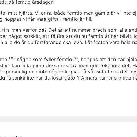
attis på femtio årsdagen!
al mitt hjärta. Vi är nu båda femtio men gamla är vi inte ej
 hoppas vi får vara gifta i femtio år till.
tt fira men varför då? Det är ett nummer precis som alla an
det något särskilt, att få fira att du nu femtio år har blivit. 
och alla de år du fortfarande ska leva. Låt festen vara hela n
arna för någon som fyller femtio år, hoppas att den har hjälp
vklart kan ni kopiera dessa rakt av men gör helst inte det. H
r personlig och inte någon kopia. På vår sida finns det my
l du få tänka lite när du löser gåtor? Annars kan vi erbjuda n