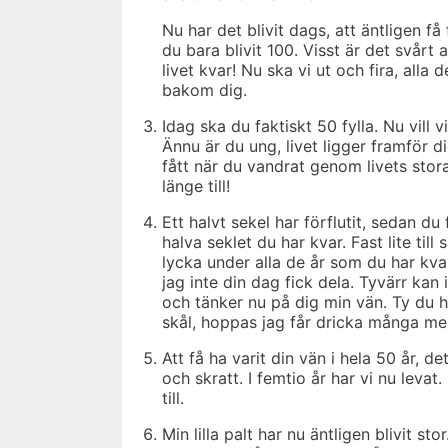
Nu har det blivit dags, att äntligen f
du bara blivit 100. Visst är det svårt a
livet kvar! Nu ska vi ut och fira, alla
bakom dig.
Idag ska du faktiskt 50 fylla. Nu vill 
Ännu är du ung, livet ligger framför di
fått när du vandrat genom livets stora
länge till!
Ett halvt sekel har förflutit, sedan d
halva seklet du har kvar. Fast lite til
lycka under alla de år som du har kvar.
jag inte din dag fick dela. Tyvärr kan i
och tänker nu på dig min vän. Ty du ha
skål, hoppas jag får dricka många me
Att få ha varit din vän i hela 50 år, d
och skratt. I femtio år har vi nu levat
till.
Min lilla palt har nu äntligen blivit st