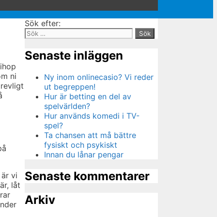
Sök efter:
Senaste inläggen
 ihop
om ni
Ny inom onlinecasio? Vi reder
revligt
ut begreppen!
å
Hur är betting en del av
spelvärlden?
Hur används komedi i TV-
spel?
Ta chansen att må bättre
fysiskt och psykiskt
på
Innan du lånar pengar
Senaste kommentarer
är vi
är, låt
rar
Arkiv
under