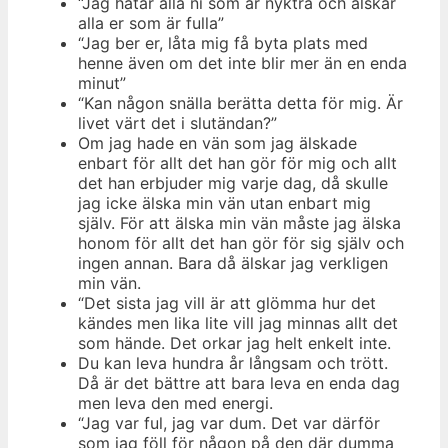
“Jag hatar alla ni som är nyktra och älskar
alla er som är fulla”
“Jag ber er, låta mig få byta plats med
henne även om det inte blir mer än en enda
minut”
“Kan någon snälla berätta detta för mig. Är
livet värt det i slutändan?”
Om jag hade en vän som jag älskade
enbart för allt det han gör för mig och allt
det han erbjuder mig varje dag, då skulle
jag icke älska min vän utan enbart mig
själv. För att älska min vän måste jag älska
honom för allt det han gör för sig själv och
ingen annan. Bara då älskar jag verkligen
min vän.
“Det sista jag vill är att glömma hur det
kändes men lika lite vill jag minnas allt det
som hände. Det orkar jag helt enkelt inte.
Du kan leva hundra år långsam och trött.
Då är det bättre att bara leva en enda dag
men leva den med energi.
“Jag var ful, jag var dum. Det var därför
som jag föll för någon på den där dumma