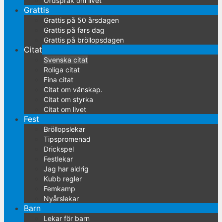
Ordspråk om livet
Grattis
Grattis på 50 årsdagen
Grattis på fars dag
Grattis på bröllopsdagen
Citat
Svenska citat
Roliga citat
Fina citat
Citat om vänskap.
Citat om styrka
Citat om livet
Fest
Bröllopslekar
Tipspromenad
Drickspel
Festlekar
Jag har aldrig
Kubb regler
Femkamp
Nyårslekar
Barn
Lekar för barn