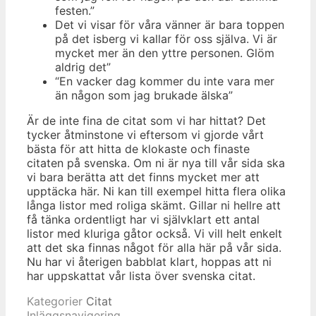
festen.”
Det vi visar för våra vänner är bara toppen
på det isberg vi kallar för oss själva. Vi är
mycket mer än den yttre personen. Glöm
aldrig det”
“En vacker dag kommer du inte vara mer
än någon som jag brukade älska”
Är de inte fina de citat som vi har hittat? Det
tycker åtminstone vi eftersom vi gjorde vårt
bästa för att hitta de klokaste och finaste
citaten på svenska. Om ni är nya till vår sida ska
vi bara berätta att det finns mycket mer att
upptäcka här. Ni kan till exempel hitta flera olika
långa listor med roliga skämt. Gillar ni hellre att
få tänka ordentligt har vi självklart ett antal
listor med kluriga gåtor också. Vi vill helt enkelt
att det ska finnas något för alla här på vår sida.
Nu har vi återigen babblat klart, hoppas att ni
har uppskattat vår lista över svenska citat.
Kategorier
Citat
Inläggsnavigering