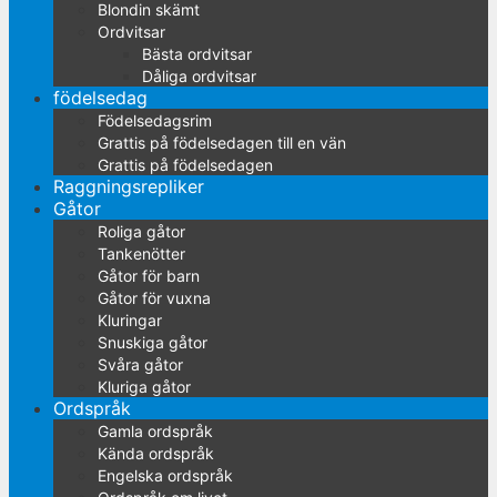
Blondin skämt
Ordvitsar
Bästa ordvitsar
Dåliga ordvitsar
födelsedag
Födelsedagsrim
Grattis på födelsedagen till en vän
Grattis på födelsedagen
Raggningsrepliker
Gåtor
Roliga gåtor
Tankenötter
Gåtor för barn
Gåtor för vuxna
Kluringar
Snuskiga gåtor
Svåra gåtor
Kluriga gåtor
Ordspråk
Gamla ordspråk
Kända ordspråk
Engelska ordspråk