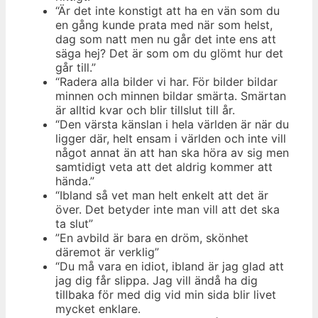
“Är det inte konstigt att ha en vän som du
en gång kunde prata med när som helst,
dag som natt men nu går det inte ens att
säga hej? Det är som om du glömt hur det
går till.”
“Radera alla bilder vi har. För bilder bildar
minnen och minnen bildar smärta. Smärtan
är alltid kvar och blir tillslut till år.
“Den värsta känslan i hela världen är när du
ligger där, helt ensam i världen och inte vill
något annat än att han ska höra av sig men
samtidigt veta att det aldrig kommer att
hända.”
“Ibland så vet man helt enkelt att det är
över. Det betyder inte man vill att det ska
ta slut”
”En avbild är bara en dröm, skönhet
däremot är verklig”
“Du må vara en idiot, ibland är jag glad att
jag dig får slippa. Jag vill ändå ha dig
tillbaka för med dig vid min sida blir livet
mycket enklare.