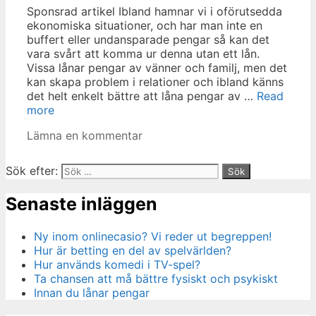
Sponsrad artikel Ibland hamnar vi i oförutsedda
ekonomiska situationer, och har man inte en
buffert eller undansparade pengar så kan det
vara svårt att komma ur denna utan ett lån.
Vissa lånar pengar av vänner och familj, men det
kan skapa problem i relationer och ibland känns
det helt enkelt bättre att låna pengar av …
Read
more
Lämna en kommentar
Sök efter:
Senaste inläggen
Ny inom onlinecasio? Vi reder ut begreppen!
Hur är betting en del av spelvärlden?
Hur används komedi i TV-spel?
Ta chansen att må bättre fysiskt och psykiskt
Innan du lånar pengar