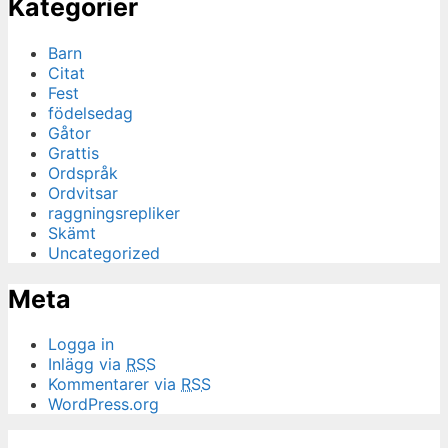
Kategorier
Barn
Citat
Fest
födelsedag
Gåtor
Grattis
Ordspråk
Ordvitsar
raggningsrepliker
Skämt
Uncategorized
Meta
Logga in
Inlägg via
RSS
Kommentarer via
RSS
WordPress.org