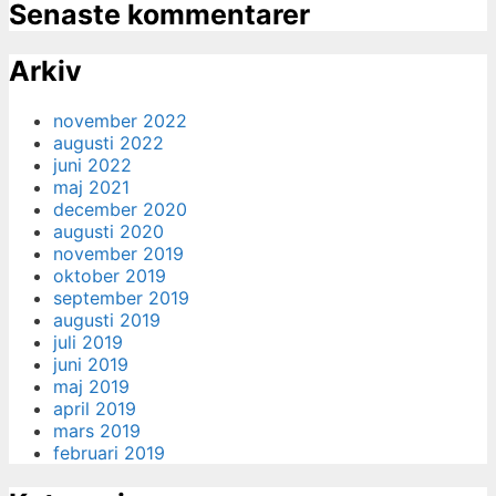
Senaste kommentarer
Arkiv
november 2022
augusti 2022
juni 2022
maj 2021
december 2020
augusti 2020
november 2019
oktober 2019
september 2019
augusti 2019
juli 2019
juni 2019
maj 2019
april 2019
mars 2019
februari 2019