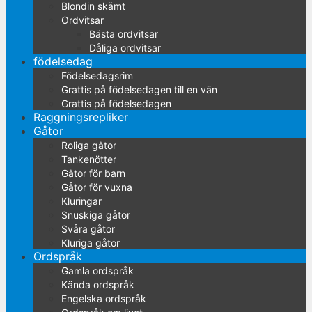
Blondin skämt
Ordvitsar
Bästa ordvitsar
Dåliga ordvitsar
födelsedag
Födelsedagsrim
Grattis på födelsedagen till en vän
Grattis på födelsedagen
Raggningsrepliker
Gåtor
Roliga gåtor
Tankenötter
Gåtor för barn
Gåtor för vuxna
Kluringar
Snuskiga gåtor
Svåra gåtor
Kluriga gåtor
Ordspråk
Gamla ordspråk
Kända ordspråk
Engelska ordspråk