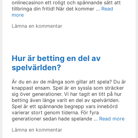
onlinecasinon ett roligt och spännande sätt att
tillbringa din fritid! När det kommer …
Read
more
Lämna en kommentar
Hur är betting en del av
spelvärlden?
Är du en av de många som gillar att spela? Du är
knappast ensam. Spel är en syssla som sträcker
sig över generationer. Vi har tagit en titt på hur
betting även länge varit en del av spelvärlden.
Spel är ett spännande begrepp vars innebörd
varierar stort genom tiderna. För fyra
generationer sedan hade spelande …
Read more
Lämna en kommentar