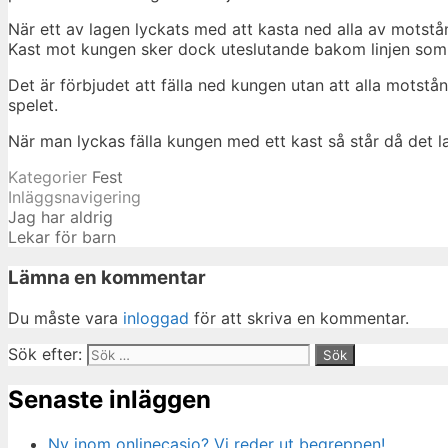
När ett av lagen lyckats med att kasta ned alla av motst
Kast mot kungen sker dock uteslutande bakom linjen som ä
Det är förbjudet att fälla ned kungen utan att alla motst
spelet.
När man lyckas fälla kungen med ett kast så står då det 
Kategorier
Fest
Inläggsnavigering
Jag har aldrig
Lekar för barn
Lämna en kommentar
Du måste vara
inloggad
för att skriva en kommentar.
Sök efter:
Senaste inläggen
Ny inom onlinecasio? Vi reder ut begreppen!