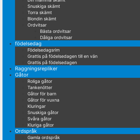
Snuskiga skämt
Torra skämt
Blondin skämt
Ordvitsar
Bästa ordvitsar
Dåliga ordvitsar
födelsedag
Födelsedagsrim
Grattis på födelsedagen till en vän
Grattis på födelsedagen
Raggningsrepliker
Gåtor
Roliga gåtor
Tankenötter
Gåtor för barn
Gåtor för vuxna
Kluringar
Snuskiga gåtor
Svåra gåtor
Kluriga gåtor
Ordspråk
Gamla ordspråk