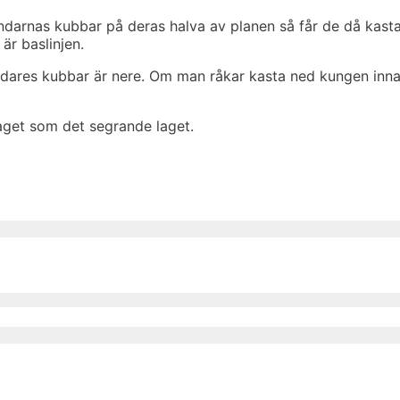
åndarnas kubbar på deras halva av planen så får de då kast
r baslinjen.
åndares kubbar är nere. Om man råkar kasta ned kungen inna
laget som det segrande laget.