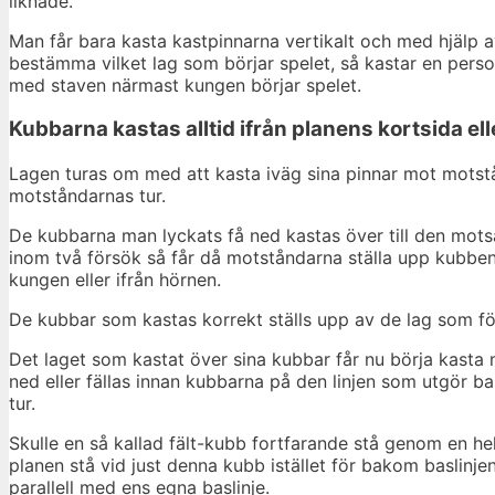
liknade.
Man får bara kasta kastpinnarna vertikalt och med hjälp av 
bestämma vilket lag som börjar spelet, så kastar en person
med staven närmast kungen börjar spelet.
Kubbarna kastas alltid ifrån planens kortsida el
Lagen turas om med att kasta iväg sina pinnar mot motstån
motståndarnas tur.
De kubbarna man lyckats få ned kastas över till den mots
inom två försök så får då motståndarna ställa upp kubben 
kungen eller ifrån hörnen.
De kubbar som kastas korrekt ställs upp av de lag som fö
Det laget som kastat över sina kubbar får nu börja kasta 
ned eller fällas innan kubbarna på den linjen som utgör ba
tur.
Skulle en så kallad fält-kubb fortfarande stå genom en he
planen stå vid just denna kubb istället för bakom baslinj
parallell med ens egna baslinje.