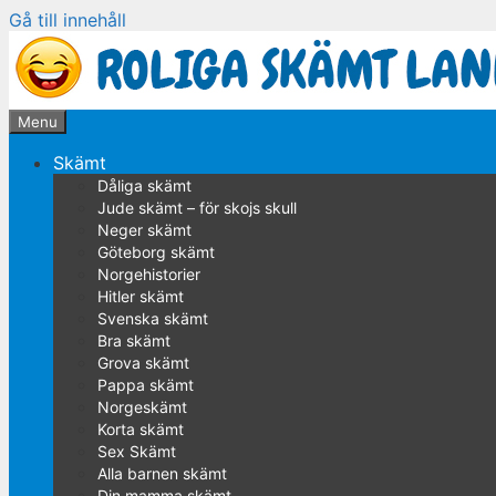
Gå till innehåll
Menu
Skämt
Dåliga skämt
Jude skämt – för skojs skull
Neger skämt
Göteborg skämt
Norgehistorier
Hitler skämt
Svenska skämt
Bra skämt
Grova skämt
Pappa skämt
Norgeskämt
Korta skämt
Sex Skämt
Alla barnen skämt
Din mamma skämt