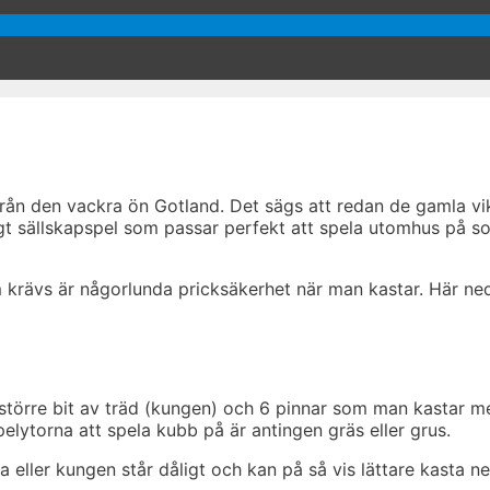
ifrån den vackra ön Gotland. Det sägs att redan de gamla vi
igt sällskapspel som passar perfekt att spela utomhus på so
 krävs är någorlunda pricksäkerhet när man kastar. Här ned
 större bit av träd (kungen) och 6 pinnar som man kastar m
elytorna att spela kubb på är antingen gräs eller grus.
eller kungen står dåligt och kan på så vis lättare kasta ned