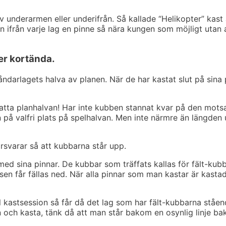
underarmen eller underifrån. Så kallade “Helikopter” kast är 
 ifrån varje lag en pinne så nära kungen som möjligt utan a
ler kortända.
darlagets halva av planen. När de har kastat slut på sina 
atta planhalvan! Har inte kubben stannat kvar på den motsa
på valfri plats på spelhalvan. Men inte närmre än längden 
rsvarar så att kubbarna står upp.
med sina pinnar. De kubbar som träffats kallas för fält-ku
sen får fällas ned. När alla pinnar som man kastar är kasta
l kastsession så får då det lag som har fält-kubbarna ståen
en och kasta, tänk då att man står bakom en osynlig linje 