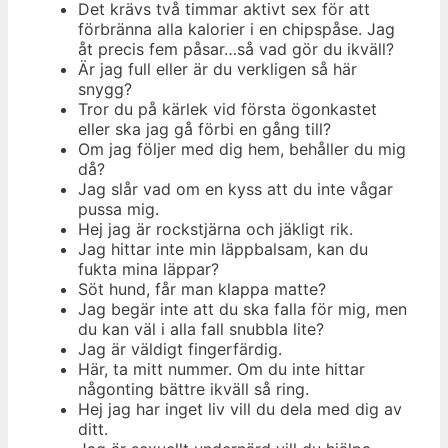
Det krävs två timmar aktivt sex för att
förbränna alla kalorier i en chipspåse. Jag
åt precis fem påsar…så vad gör du ikväll?
Är jag full eller är du verkligen så här
snygg?
Tror du på kärlek vid första ögonkastet
eller ska jag gå förbi en gång till?
Om jag följer med dig hem, behåller du mig
då?
Jag slår vad om en kyss att du inte vågar
pussa mig.
Hej jag är rockstjärna och jäkligt rik.
Jag hittar inte min läppbalsam, kan du
fukta mina läppar?
Söt hund, får man klappa matte?
Jag begär inte att du ska falla för mig, men
du kan väl i alla fall snubbla lite?
Jag är väldigt fingerfärdig.
Här, ta mitt nummer. Om du inte hittar
någonting bättre ikväll så ring.
Hej jag har inget liv vill du dela med dig av
ditt.