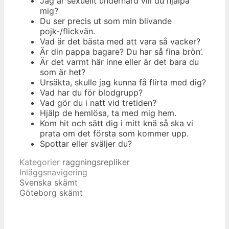
Jag är sexuellt undernärd vill du hjälpa
mig?
Du ser precis ut som min blivande
pojk-/flickvän.
Vad är det bästa med att vara så vacker?
Är din pappa bagare? Du har så fina brön’.
Är det varmt här inne eller är det bara du
som är het?
Ursäkta, skulle jag kunna få flirta med dig?
Vad har du för blodgrupp?
Vad gör du i natt vid tretiden?
Hjälp de hemlösa, ta med mig hem.
Kom hit och sätt dig i mitt knä så ska vi
prata om det första som kommer upp.
Spottar eller sväljer du?
Kategorier
raggningsrepliker
Inläggsnavigering
Svenska skämt
Göteborg skämt