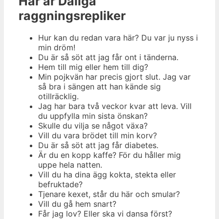
Här är
Dåliga
raggningsrepliker
Hur kan du redan vara här? Du var ju nyss i
min dröm!
Du är så söt att jag får ont i tänderna.
Hem till mig eller hem till dig?
Min pojkvän har precis gjort slut. Jag var
så bra i sängen att han kände sig
otillräcklig.
Jag har bara två veckor kvar att leva. Vill
du uppfylla min sista önskan?
Skulle du vilja se något växa?
Vill du vara brödet till min korv?
Du är så söt att jag får diabetes.
Är du en kopp kaffe? För du håller mig
uppe hela natten.
Vill du ha dina ägg kokta, stekta eller
befruktade?
Tjenare kexet, står du här och smular?
Vill du gå hem snart?
Får jag lov? Eller ska vi dansa först?