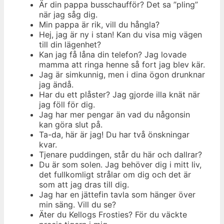
Är din pappa busschaufför? Det sa ”pling”
när jag såg dig.
Min pappa är rik, vill du hångla?
Hej, jag är ny i stan! Kan du visa mig vägen
till din lägenhet?
Kan jag få låna din telefon? Jag lovade
mamma att ringa henne så fort jag blev kär.
Jag är simkunnig, men i dina ögon drunknar
jag ändå.
Har du ett plåster? Jag gjorde illa knät när
jag föll för dig.
Jag har mer pengar än vad du någonsin
kan göra slut på.
Ta-da, här är jag! Du har två önskningar
kvar.
Tjenare puddingen, står du här och dallrar?
Du är som solen. Jag behöver dig i mitt liv,
det fullkomligt strålar om dig och det är
som att jag dras till dig.
Jag har en jättefin tavla som hänger över
min säng. Vill du se?
Äter du Kellogs Frosties? För du väckte