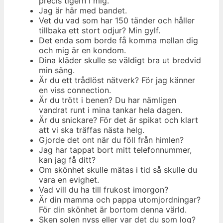
precis tigern i mig.
Jag är här med bandet.
Vet du vad som har 150 tänder och håller
tillbaka ett stort odjur? Min gylf.
Det enda som borde få komma mellan dig
och mig är en kondom.
Dina kläder skulle se väldigt bra ut bredvid
min säng.
Är du ett trådlöst nätverk? För jag känner
en viss connection.
Är du trött i benen? Du har nämligen
vandrat runt i mina tankar hela dagen.
Är du snickare? För det är spikat och klart
att vi ska träffas nästa helg.
Gjorde det ont när du föll från himlen?
Jag har tappat bort mitt telefonnummer,
kan jag få ditt?
Om skönhet skulle mätas i tid så skulle du
vara en evighet.
Vad vill du ha till frukost imorgon?
Är din mamma och pappa utomjordningar?
För din skönhet är bortom denna värld.
Sken solen nyss eller var det du som log?