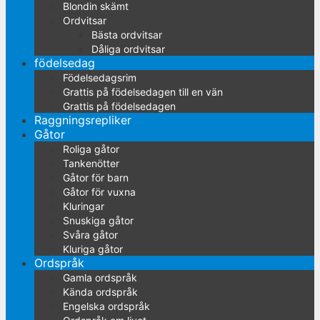
Blondin skämt
Ordvitsar
Bästa ordvitsar
Dåliga ordvitsar
födelsedag
Födelsedagsrim
Grattis på födelsedagen till en vän
Grattis på födelsedagen
Raggningsrepliker
Gåtor
Roliga gåtor
Tankenötter
Gåtor för barn
Gåtor för vuxna
Kluringar
Snuskiga gåtor
Svåra gåtor
Kluriga gåtor
Ordspråk
Gamla ordspråk
Kända ordspråk
Engelska ordspråk