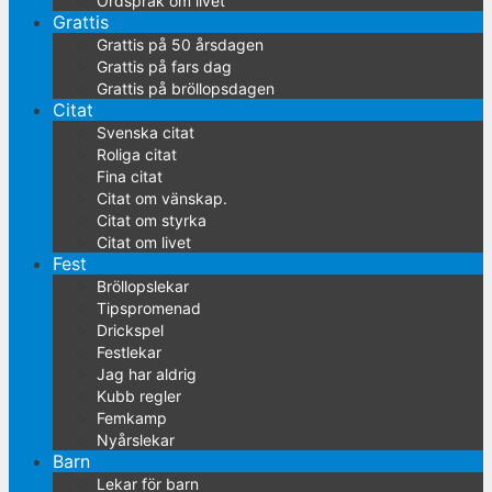
Ordspråk om livet
Grattis
Grattis på 50 årsdagen
Grattis på fars dag
Grattis på bröllopsdagen
Citat
Svenska citat
Roliga citat
Fina citat
Citat om vänskap.
Citat om styrka
Citat om livet
Fest
Bröllopslekar
Tipspromenad
Drickspel
Festlekar
Jag har aldrig
Kubb regler
Femkamp
Nyårslekar
Barn
Lekar för barn